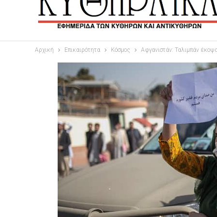
Αρχική
Επικαιρότητα
Κόσμος
Αφγανιστάν: Ταλιμπάν έκοψα