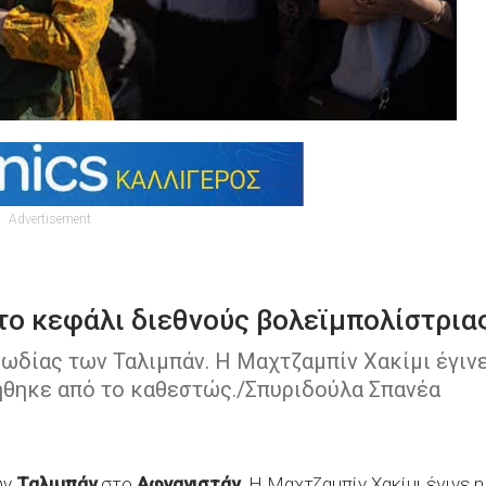
Advertisement
το κεφάλι διεθνούς βολεϊμπολίστρια
ιωδίας των Ταλιμπάν. Η Μαχτζαμπίν Χακίμι έγινε
θηκε από το καθεστώς./Σπυριδούλα Σπανέα
ων
Ταλιμπάν
στο
Αφγανιστάν
. Η Μαχτζαμπίν Χακίμι έγινε η