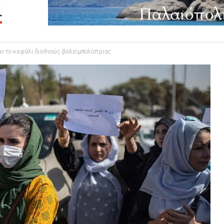
ν το κεφάλι διεθνούς βολεϊμπολίστριας