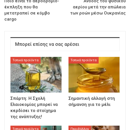
Ποιο είναι το αεροδρόμιο-
Ανοδος του φυσικού
έκπληξη που θα
αερίου μετά την απώλεια
μετατραπεί σε κόμβο
των ροών μέσω Ουκρανίας
cargo
Μπορεί επίσης να σας αρέσει
Τοπικά προϊόντα
Τοπικά προϊόντα
Σπάρτη: Η Σχολή
Σημαντική αλλαγή στη
Ελαιοκομίας μπορεί να
σήμανση για το μέλι
κερδίσει το στοίχημα
της ανάπτυξης!
Τοπικά προϊόντα
Περιβάλλον