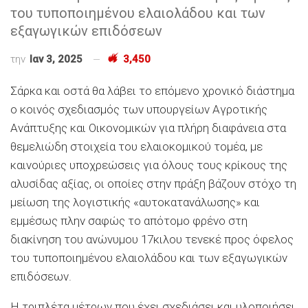
του τυποποιηµένου ελαιολάδου και των
εξαγωγικών επιδόσεων
την
Ιαν 3, 2025
3,450
Σάρκα και οστά θα λάβει το επόµενο χρονικό διάστηµα
ο κοινός σχεδιασµός των υπουργείων Αγροτικής
Ανάπτυξης και Οικονοµικών για πλήρη διαφάνεια στα
θεµελιώδη στοιχεία του ελαιοκοµικού τοµέα, µε
καινούριες υποχρεώσεις για όλους τους κρίκους της
αλυσίδας αξίας, οι οποίες στην πράξη βάζουν στόχο τη
µείωση της λογιστικής «αυτοκατανάλωσης» και
εµµέσως πλην σαφώς το απότοµο φρένο στη
διακίνηση του ανώνυµου 17κιλου τενεκέ προς όφελος
του τυποποιηµένου ελαιολάδου και των εξαγωγικών
επιδόσεων.
Η τριπλέτα µέτρων που έχει σχεδιάσει και υλοποιήσει