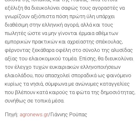
εξέλιξη θα διευκολύνει σαφώς τους αγοραστές να
γνωρίζουν αξιόπιστα πόση πρώτη ύλη υπάρχει
διαθέσιµη στην ελληνική αγορά, αλλά και τους
πωλητές ώστε να µην γίνονται έρµαια αθέµιτων
εµπορικών πρακτικών και αχρείαστης σπέκουλας,
φέρνοντας ξεκάθαρα οφέλη στο σύνολο της αλυσίδας
αξίας του ελαιοκοµικού τοµέα. Επίσης, θα διευκολύνει
τον έλεγχο τυχών ευκαιριακών ελληνοποιήσεων
ελαιολάδου, που απασχολεί σποραδικά ως φαινόµενο
κυρίως τα νησιά, σύµφωνα µε ανώνυµες καταγγελίες
που βλέπουν κατά καιρούς τα φώτα της δηµοσιότητας,
συνήθως σε τοπικά µέσα.
Πηγή:
agronews.gr
/Γιάννης Ρούπας