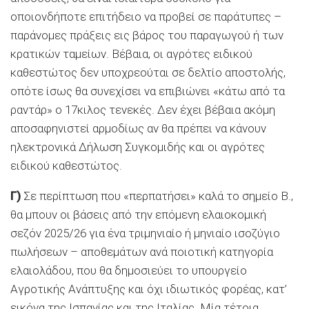
οποιονδήποτε επιτήδειο να προβεί σε παράτυπες –
παράνοµες πράξεις εις βάρος του παραγωγού ή των
κρατικών ταµείων. Βέβαια, οι αγρότες ειδικού
καθεστώτος δεν υποχρεούται σε δελτίο αποστολής,
οπότε ίσως θα συνεχίσει να επιβιώνει «κάτω από τα
ραντάρ» ο 17κιλος τενεκές. ∆εν έχει βέβαια ακόµη
αποσαφηνιστεί αρµοδίως αν θα πρέπει να κάνουν
ηλεκτρονικά ∆ήλωση Συγκοµιδής και οι αγρότες
ειδικού καθεστώτος.
Γ)
Σε περίπτωση που «περπατήσει» καλά το σηµείο Β.,
θα µπουν οι βάσεις από την επόµενη ελαιοκοµική
σεζόν 2025/26 για ένα τριµηνιαίο ή µηνιαίο ισοζύγιο
πωλήσεων – αποθεµάτων ανά ποιοτική κατηγορία
ελαιολάδου, που θα δηµοσιεύει το υπουργείο
Αγροτικής Ανάπτυξης και όχι ιδιωτικός φορέας, κατ’
εικόνα της Ισπανίας και της Ιταλίας. Μία τέτοια