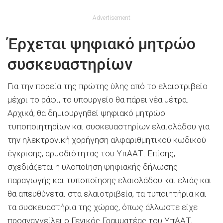
Advertisement
Έρχεται ψηφιακό µητρώο
συσκευαστηρίων
Για την πορεία της πρώτης ύλης από το ελαιοτριβείο
µέχρι το ράφι, το υπουργείο θα πάρει νέα µέτρα.
Αρχικά, θα δηµιουργηθεί ψηφιακό µητρώο
τυποποιητηρίων και συσκευαστηρίων ελαιολάδου για
την ηλεκτρονική χορήγηση αλφαριθµητικού κωδικού
έγκρισης, αρµοδιότητας του ΥπΑΑΤ. Επίσης,
σχεδιάζεται η υλοποίηση ψηφιακής δήλωσης
παραγωγής και τυποποίησης ελαιολάδου και ελιάς και
θα απευθύνεται στα ελαιοτριβεία, τα τυποιητήρια και
τα συσκευαστήρια της χώρας, όπως άλλωστε είχε
προαναγγείλει ο Γενικός Γραµµατέας του ΥπΑΑΤ,