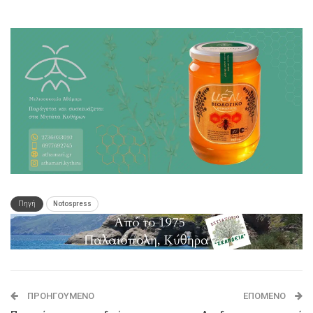
Πηγή
Notospress
ΠΡΟΗΓΟΎΜΕΝΟ
ΕΠΌΜΕΝΟ