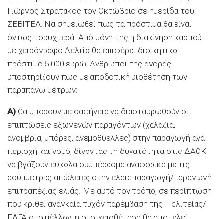
Γιώργος Στρατάκος τον Οκτώβριο σε ηµερίδα του
ΣΕΒΙΤΕΛ. Να σηµειωθεί πως τα πρόστιµα θα είναι
όντως τσουχτερά. Από µόνη της η διακίνηση καρπού
µε χειρόγραφο ∆ελτίο θα επιφέρει διοικητικό
πρόστιµο 5.000 ευρώ. Άνθρωποι της αγοράς
υποστηρίζουν πως µε αποδοτική υιοθέτηση των
παραπάνω µέτρων:
Α)
Θα µπορούν µε σαφήνεια να διασταυρωθούν οι
επιπτώσεις εξωγενών παραγόντων (χαλάζια,
ανοµβρία, µπόρες, ανεµοθύελλες) στην παραγωγή ανά
περιοχή και νοµό, δίνοντας τη δυνατότητα στις ∆ΑΟΚ
να βγάζουν εύκολα συµπέρασµα αναφορικά µε τις
ασύµµετρες απώλειες στην ελαιοπαραγωγή/παραγωγή
επιτραπέζιας ελιάς. Με αυτό τον τρόπο, σε περίπτωση
που κριθεί αναγκαία τυχόν παρέµβαση της Πολιτείας/
ΕΛΓΑ στο µέλλον, η στοιχειοθέτηση θα αποτελεί