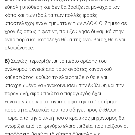
εύκολη υπόθεση και δεν θα βασίζεται µονάχα στον
κόπο και των ιδρώτα των πολλές φορές
υποστελεχοµένων τµηµάτων των ∆ΑΟΚ. Οι ζηµιές σε
χρονιές όπως η φετινή, που ξεκίνησε δυναµικά στην
ανθοφορία και κατέληξε θύµα της ανοµβρίας, θα είναι
ολοφάνερες.
Β)
Σαφώς περιορίζεται το πεδίο δράσης του
ανώνυµου τενεκέ από τους αγρότες κανονικού
καθεστώτος, καθώς το ελαιοτριβείο θα είναι
υποχρεωµένο να «ανακοινώσει» την έκθλιψη και την
παραγωγή, αφού πρώτα ο παραγωγός έχει
«ανακοινώσει» στο mytimologio την κατ’ εκτίµηση
ποσότητα ελαιοκάρπου που οδηγεί προς έκθλιψη.
Τώρα, από την στιγµή που ο κρατικός µηχανισµός θα
γνωρίζει από τα τριγύρω ελαιοτριβεία, που παίζουν οι
αποδόσεις, θα είναι ιδιαίτερα δύσκολο για