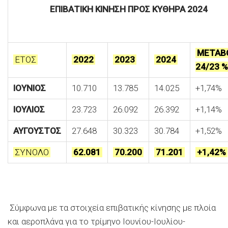
ΕΠΙΒΑΤΙΚΗ ΚΙΝΗΣΗ ΠΡΟΣ ΚΥΘΗΡΑ 2024
ΜΕΤΑΒ
ΕΤΟΣ
2022
2023
2024
24/23 %
ΙΟΥΝΙΟΣ
10.710
13.785
14.025
+1,74%
ΙΟΥΛΙΟΣ
23.723
26.092
26.392
+1,14%
ΑΥΓΟΥΣΤΟΣ
27.648
30.323
30.784
+1,52%
ΣΥΝΟΛΟ
62.081
70.200
71.201
+1,42%
Σύμφωνα με τα στοιχεία επιβατικής κίνησης με πλοία
και αεροπλάνα για το τρίμηνο Ιουνίου-Ιουλίου-