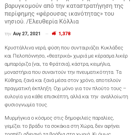
βαρυγκομούν από την καταστρατήγηση της
περίφημης «φέρουσας ικανότητας» του
νησιού. /Ελευθερία Κόλλια
την
Αυγ 27, 2021
1,378
Κρυστάλλινα νερά, φύση που συνταιριάζει Κυκλάδες
και Πελοπόννησο, «θεατρικά» χωριά με κέρασμα λικέρ
αμπαρόριζα (ναι, τα Φράτσια), κάστρα, κειμήλια,
μοναστήρια που συναντούν την πνευματικότητα. Τα
Κύθηρα, ξανά και ξανά μέσα στον χρόνο, αποτελούν
πραγματική έκπληξη. Οχι μόνο για τον πλούτο τους –
ευλογία για κάθε επισκέπτη, αλλά και την αναλλοίωτη
φυσιογνωμία τους.
Μυρμήγκια ο κόσμος στις δημοφιλείς παραλίες,
γεμίζει το βράδυ τα σοκάκια στη Χώρα, δεν αφήνει
τραπέζι αδειανό τα βράδια στα χωριά. Κι όμως…