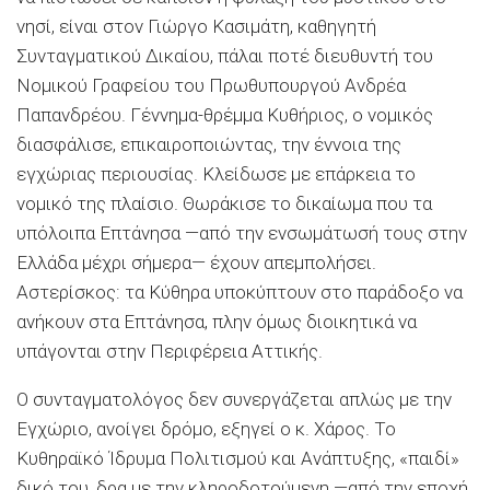
νησί, είναι στον Γιώργο Κασιμάτη, καθηγητή
Συνταγματικού Δικαίου, πάλαι ποτέ διευθυντή του
Νομικού Γραφείου του Πρωθυπουργού Ανδρέα
Παπανδρέου. Γέννημα-θρέμμα Κυθήριος, ο νομικός
διασφάλισε, επικαιροποιώντας, την έννοια της
εγχώριας περιουσίας. Κλείδωσε με επάρκεια το
νομικό της πλαίσιο. Θωράκισε το δικαίωμα που τα
υπόλοιπα Επτάνησα —από την ενσωμάτωσή τους στην
Ελλάδα μέχρι σήμερα— έχουν απεμπολήσει.
Αστερίσκος: τα Κύθηρα υποκύπτουν στο παράδοξο να
ανήκουν στα Επτάνησα, πλην όμως διοικητικά να
υπάγονται στην Περιφέρεια Αττικής.
Ο συνταγματολόγος δεν συνεργάζεται απλώς με την
Εγχώριο, ανοίγει δρόμο, εξηγεί ο κ. Χάρος. Το
Κυθηραϊκό Ίδρυμα Πολιτισμού και Ανάπτυξης, «παιδί»
δικό του, δρα με την κληροδοτούμενη —από την εποχή