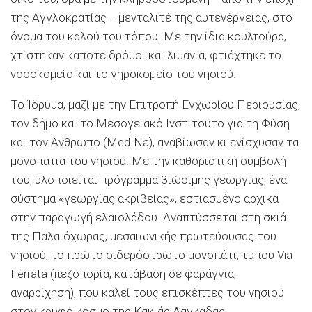
της Αγγλοκρατίας— μενταλιτέ της αυτενέργειας, στο
όνομα του καλού του τόπου. Με την ίδια κουλτούρα,
χτίστηκαν κάποτε δρόμοι και λιμάνια, φτιάχτηκε το
νοσοκομείο και το γηροκομείο του νησιού.
Το Ίδρυμα, μαζί με την Επιτροπή Εγχωρίου Περιουσίας,
τον δήμο και το Μεσογειακό Ινστιτούτο για τη Φύση
και τον Ανθρωπο (MedINa), αναβίωσαν κι ενίσχυσαν τα
μονοπάτια του νησιού. Με την καθοριστική συμβολή
του, υλοποιείται πρόγραμμα βιώσιμης γεωργίας, ένα
σύστημα «γεωργίας ακριβείας», εστιασμένο αρχικά
στην παραγωγή ελαιολάδου. Αναπτύσσεται στη σκιά
της Παλαιόχωρας, μεσαιωνικής πρωτεύουσας του
νησιού, το πρώτο σιδερόστρωτο μονοπάτι, τύπου Via
Ferrata (πεζοπορία, κατάβαση σε φαράγγια,
αναρρίχηση), που καλεί τους επισκέπτες του νησιού
στον κρυφό κόσμο της Κακιάς Λαγκάδας.