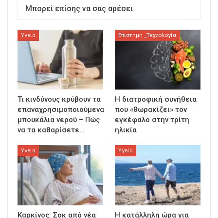
Μπορεί επίσης να σας αρέσει
Υγεία
Επιστήμη _Τεχνολογία
Τι κινδύνους κρύβουν τα
Η διατροφική συνήθεια
επαναχρησιμοποιούμενα
που «θωρακίζει» τον
μπουκάλια νερού – Πώς
εγκέφαλο στην τρίτη
να τα καθαρίσετε…
ηλικία
Υγεία
Υγεία
Καρκίνος: Σοκ από νέα
Η κατάλληλη ώρα για