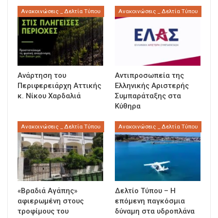
Ανακοινώσεις _ Δελτία Τύπου
Ανακοινώσεις _ Δελτία Τύπου
Ανάρτηση του
Αντιπροσωπεία της
Περιφερειάρχη Αττικής
Ελληνικής Αριστερής
κ. Νίκου Χαρδαλιά
Συμπαράταξης στα
Κύθηρα
Ανακοινώσεις _ Δελτία Τύπου
Ανακοινώσεις _ Δελτία Τύπου
«Βραδιά Αγάπης»
Δελτίο Τύπου – Η
αφιερωμένη στους
επόμενη παγκόσμια
τροφίμους του
δύναμη στα υδροπλάνα