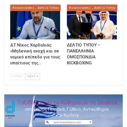
Ανακοινώσεις _ Δελτία Τύπου
Ανακοινώσεις _ Δελτία Τύπου
ΔΤ Νίκος Χαρδαλιάς:
ΔΕΛΤΙΟ ΤΥΠΟΥ –
«Μηδενική ανοχή και σε
ΠΑΝΕΛΛΗΝΙΑ
νομικό επίπεδο για τους
ΟΜΟΣΠΟΝΔΙΑ
υπαίτιους της…
KICKBOXING
PREV
NEXT