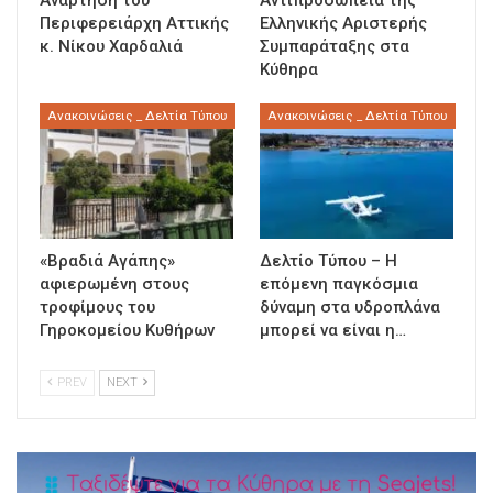
Περιφερειάρχη Αττικής
Ελληνικής Αριστερής
κ. Νίκου Χαρδαλιά
Συμπαράταξης στα
Κύθηρα
Ανακοινώσεις _ Δελτία Τύπου
Ανακοινώσεις _ Δελτία Τύπου
«Βραδιά Αγάπης»
Δελτίο Τύπου – Η
αφιερωμένη στους
επόμενη παγκόσμια
τροφίμους του
δύναμη στα υδροπλάνα
Γηροκομείου Κυθήρων
μπορεί να είναι η…
PREV
NEXT