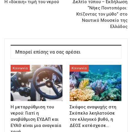
Η «δίκαιη» τιμή του νερού
Δελτίο τύπου – Εκδήλωση
“Νήες Ποντοπόροι:
Κτίζοντας τον μύθο” στο
Ναυτικό Μουσείο της
Ελλάδος
Μπορεί επίσης να σας αρέσει
Κοινωνία
Κοινωνία
Η μεταρρύθμιση του
Σκάφος αναψυχής στη
νερού: Γιατί η
Σκόπελο λεηλατούσε
αναβάθμιση ΕΥΔΑΠ και
τον ελληνικό βυθό, η
ΕΥΑΘ είναι μια αναγκαία
ΔΕΟΣ κατέσχεσε…
τομή