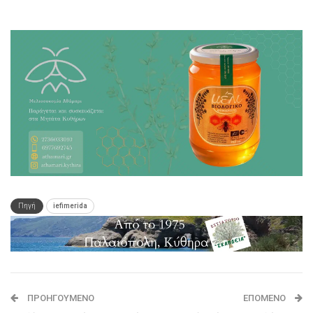
Πηγή
iefimerida
ΠΡΟΗΓΟΎΜΕΝΟ
ΕΠΌΜΕΝΟ