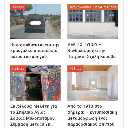
Κύθηρα
Ανακοινώσεις _ Δελτία Τύπου
Ποίος ευθύνεται για την
ΔΕΛΤΙΟ ΤΥΠΟΥ –
κραυγαλέα απαιδευσιά
Βανδαλισμός στην
αυτού του οδηγού;
Πατρίκιο Σχολή Καραβά
Κύθηρα
Κύθηρα
Επιτέλους: Μελέτη για
Από το 1910 στο
το Σπήλαιο Αγίας
σήμερα: Η εντυπωσιακή
Σοφίας Μυλοποτάμου.
μεταμόρφωση ενός
Σύμβαση μεταξύ Υπ.…
παραδοσιακού σπιτιού