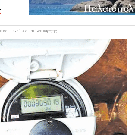
ού και με χρέωση κατόχου παροχής