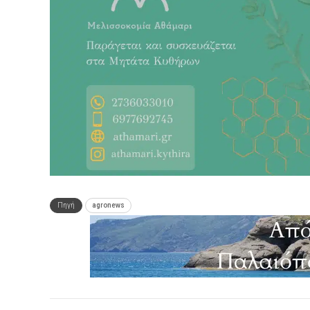
Πηγή
agronews