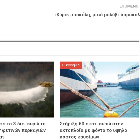
ΕΠΌΜΕΝΟ
«Κύριε μπακάλη, μισό μολύβι παρακα
Οικονομία
σε τα 3 δισ. ευρώ το
Στήριξη 60 εκατ. ευρώ στην
 φετινών πυρκαγιών
ακτοπλοΐα με φόντο το υψηλό
πη
κόστος καυσίμων