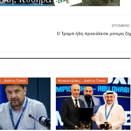
ΕΠΌΜΕΝΟ
Ο Τραμπ ήδη προκάλεσε μόνιμη ζη
 _ Δελτία Τύπου
Ανακοινώσεις _ Δελτία Τύπου