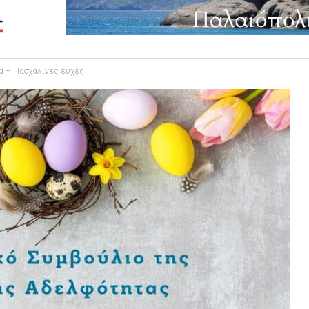
 – Πασχαλινές ευχές