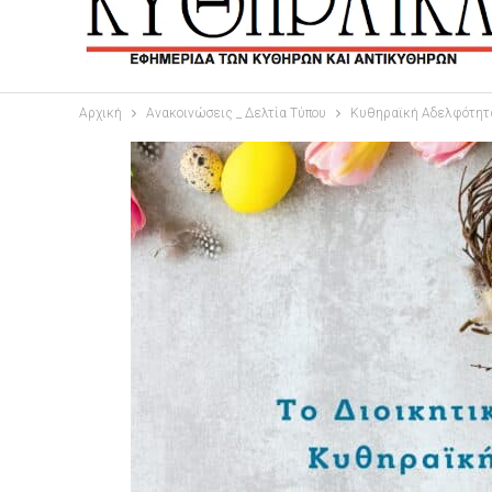
Αρχική
Ανακοινώσεις _ Δελτία Τύπου
Κυθηραϊκή Αδελφότητα