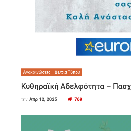
Ανακοινώσεις _ Δελτία Τύπου
Κυθηραϊκή Αδελφότητα – Πασχ
την
Απρ 12, 2025
769