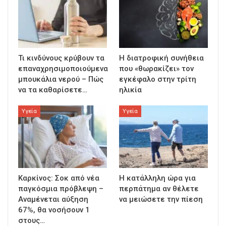
Τι κινδύνους κρύβουν τα
Η διατροφική συνήθεια
επαναχρησιμοποιούμενα
που «θωρακίζει» τον
μπουκάλια νερού – Πώς
εγκέφαλο στην τρίτη
να τα καθαρίσετε…
ηλικία
Υγεία
Υγεία
Καρκίνος: Σοκ από νέα
Η κατάλληλη ώρα για
παγκόσμια πρόβλεψη –
περπάτημα αν θέλετε
Αναμένεται αύξηση
να μειώσετε την πίεση
67%, θα νοσήσουν 1
στους…