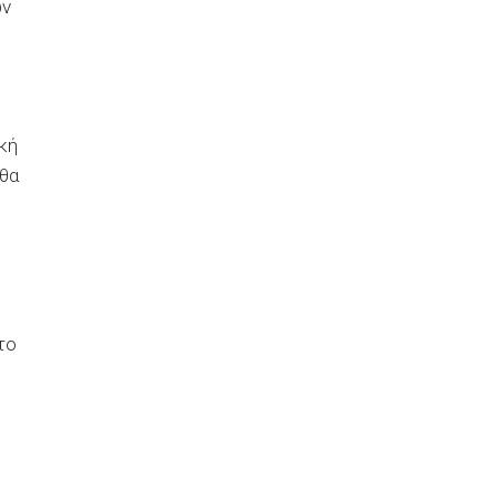
ών
κή
 θα
το