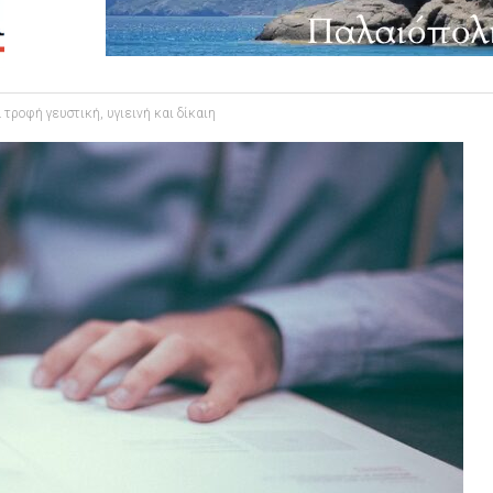
α τροφή γευστική, υγιεινή και δίκαιη