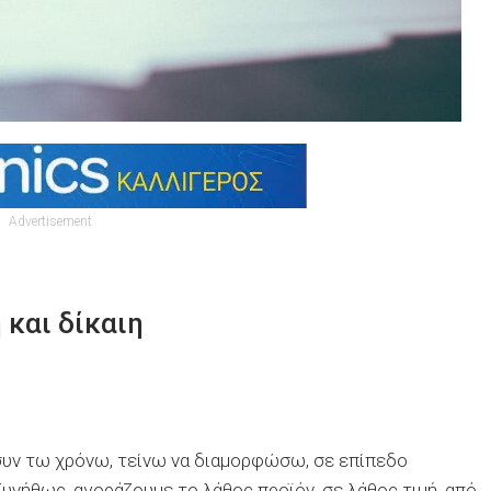
Advertisement
 και δίκαιη
συν τω χρόνω, τείνω να διαμορφώσω, σε επίπεδο
Συνήθως, αγοράζουμε το λάθος προϊόν, σε λάθος τιμή, από