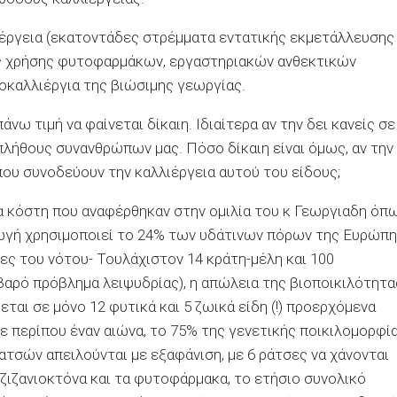
λιέργεια (εκατοντάδες στρέμματα εντατικής εκμετάλλευσης
 χρήσης φυτοφαρμάκων, εργαστηριακών ανθεκτικών
κροκαλλιέργια της βιώσιμης γεωργίας.
νω τιμή να φαίνεται δίκαιη. Ιδιαίτερα αν την δει κανείς σε
λήθους συνανθρώπων μας. Πόσο δίκαιη είναι όμως, αν την
ου συνοδεύουν την καλλιέργεια αυτού του είδους;
α κόστη που αναφέρθηκαν στην ομιλία του κ Γεωργιαδη όπ
γωγή χρησιμοποιεί το 24% των υδάτινων πόρων της Ευρώπη
ες του νότου- Τουλάχιστον 14 κράτη-μέλη και 100
βαρό πρόβλημα λειψυδρίας), η απώλεια της βιοποικιλότητα
ται σε μόνο 12 φυτικά και 5 ζωικά είδη (!) προερχόμενα
 περίπου έναν αιώνα, το 75% της γενετικής ποικιλομορφί
τσών απειλούνται με εξαφάνιση, με 6 ράτσες να χάνονται
α ζιζανιοκτόνα και τα φυτοφάρμακα, το ετήσιο συνολικό