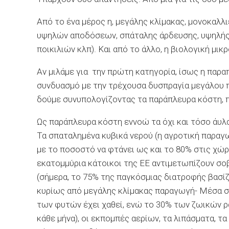
Από το ένα μέρος η, μεγάλης κλίμακας, μονοκαλ
υψηλών αποδόσεων, σπάταλης άρδευσης, υψηλής
ποικιλιών κλπ). Και από το άλλο, η βιολογική μι
Αν μιλάμε για την πρώτη κατηγορία, ίσως η παραπά
συνδυασμό με την τρέχουσα δυσπραγία μεγάλου π
δούμε συνυπολογίζοντας τα παράπλευρα κόστη, π
Ως παράπλευρα κόστη εννοώ τα όχι και τόσο άυλ
Τα σπαταλημένα κυβικά νερού (η αγροτική παρα
με το ποσοστό να φτάνει ως και το 80% στις χώρ
εκατομμύρια κάτοικοι της ΕΕ αντιμετωπίζουν σο
(σήμερα, το 75% της παγκόσμιας διατροφής βασίζε
κυρίως από μεγάλης κλίμακας παραγωγή- Μέσα σε
των φυτών έχει χαθεί, ενώ το 30% των ζωικών ρα
κάθε μήνα), οι εκπομπές αερίων, τα λιπάσματα, τ