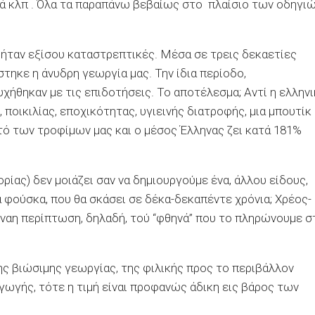
ά κλπ . Όλα τα παραπάνω βεβαίως στο πλαίσιο των οδηγι
ήταν εξίσου καταστρεπτικές. Μέσα σε τρεις δεκαετίες
στηκε η άνυδρη γεωργία μας. Την ίδια περίοδο,
χήθηκαν με τις επιδοτήσεις. Το αποτέλεσμα; Αντί η ελληνι
 ποικιλίας, εποχικότητας, υγιεινής διατροφής, μια μπουτίκ
ό των τροφίμων μας και ο μέσος Έλληνας ζει κατά 181%
ας) δεν μοιάζει σαν να δημιουργούμε ένα, άλλου είδους,
α φούσκα, που θα σκάσει σε δέκα-δεκαπέντε χρόνια; Χρέος-
έναη περίπτωση, δηλαδή, τού “φθηνά” που το πληρώνουμε σ
της βιώσιμης γεωργίας, της φιλικής προς το περιβάλλον
γής, τότε η τιμή είναι προφανώς άδικη εις βάρος των