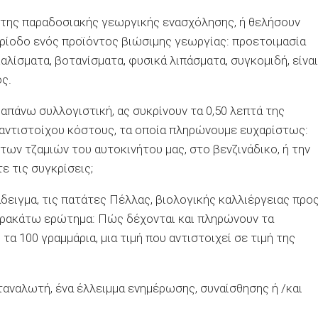
 της παραδοσιακής γεωργικής ενασχόλησης, ή θελήσουν
ερίοδο ενός προϊόντος βιώσιμης γεωργίας: προετοιμασία
λίσματα, βοτανίσματα, φυσικά λιπάσματα, συγκομιδή, είναι
ς.
ραπάνω συλλογιστική, ας συκρίνουν τα 0,50 λεπτά της
 αντιστοίχου κόστους, τα οποία πληρώνουμε ευχαρίστως:
των τζαμιών του αυτοκινήτου μας, στο βενζινάδικο, ή την
ε τις συγκρίσεις;
άδειγμα, τις πατάτες Πέλλας, βιολογικής καλλιέργειας προ
παρακάτω ερώτημα: Πώς δέχονται και πληρώνουν τα
τα 100 γραμμάρια, μια τιμή που αντιστοιχεί σε τιμή της
αταναλωτή, ένα έλλειμμα ενημέρωσης, συναίσθησης ή /και