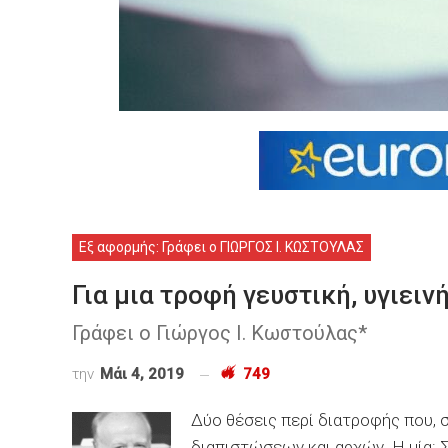
Εξ αφορμής: Γράφει ο ΓΙΩΡΓΟΣ Ι. ΚΩΣΤΟΥΛΑΣ
Για μια τροφή γευστική, υγιεινή
Γράφει ο Γιώργος Ι. Κωστούλας*
την
Μάι 4, 2019
749
Δύο θέσεις περί διατροφής που, 
διαπιστώσεων και αρχών. Η μία: 