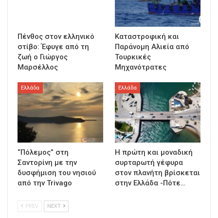
Πένθος στον ελληνικό
Καταστροφική και
στίβο: Έφυγε από τη
Παράνομη Αλιεία από
ζωή ο Γιώργος
Τουρκικές
Μαρσέλλος
Μηχανότρατες
Ελλάδα
Ελλάδα
“Πόλεμος” στη
Η πρώτη και μοναδική
Σαντορίνη με την
συρταρωτή γέφυρα
δυσφήμιση του νησιού
στον πλανήτη βρίσκεται
από την Trivago
στην Ελλάδα -Πότε…
PREV
NEXT