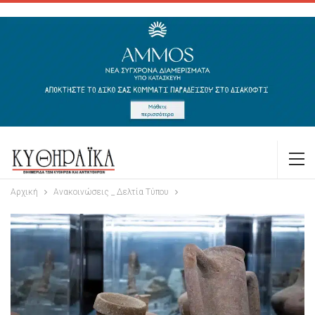
Αρχική
Ανακοινώσεις _ Δελτία Τύπου