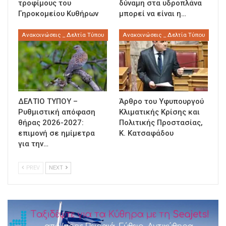
τροφίμους του
δύναμη στα υδροπλάνα
Γηροκομείου Κυθήρων
μπορεί να είναι η…
Ανακοινώσεις _ Δελτία Τύπου
Ανακοινώσεις _ Δελτία Τύπου
ΔΕΛΤΙΟ ΤΥΠΟΥ –
Άρθρο του Υφυπουργού
Ρυθμιστική απόφαση
Κλιματικής Κρίσης και
θήρας 2026-2027:
Πολιτικής Προστασίας,
επιμονή σε ημίμετρα
Κ. Κατσαφάδου
για την…
PREV
NEXT