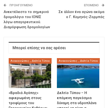
ΠΡΟΗΓΟΎΜΕΝΟ
ΕΠΌΜΕΝΟ
Ανεκτέλεστο το σημερινό
Σε άλλον ένα αγώνα ακόμα
δρομολόγιο του ΙΟΝΙΣ
ο Γ. Κομηνός-Ζορμπάς
λόγω απαγορευτικού.
Διαμόρφωση δρομολογίων
Μπορεί επίσης να σας αρέσει
Ανακοινώσεις _ Δελτία Τύπου
Ανακοινώσεις _ Δελτία Τύπου
«Βραδιά Αγάπης»
Δελτίο Τύπου – Η
αφιερωμένη στους
επόμενη παγκόσμια
τροφίμους του
δύναμη στα υδροπλάνα
Γηροκομείου Κυθήρων
μπορεί να είναι η…