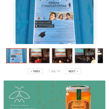
PREV
NEXT
1
από
19