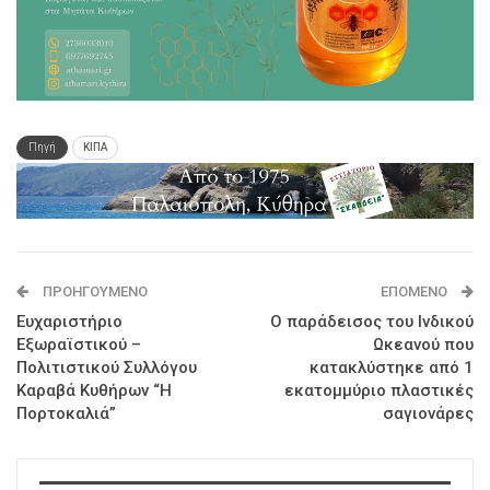
Πηγή
ΚΙΠΑ
ΠΡΟΗΓΟΎΜΕΝΟ
ΕΠΌΜΕΝΟ
Ευχαριστήριο
Ο παράδεισος του Ινδικού
Εξωραϊστικού –
Ωκεανού που
Πολιτιστικού Συλλόγου
κατακλύστηκε από 1
Καραβά Κυθήρων “Η
εκατομμύριο πλαστικές
Πορτοκαλιά”
σαγιονάρες