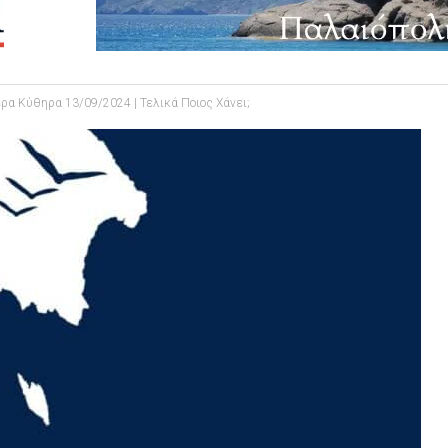
ρα Κύθηρα 13/09/2024 | Τελικά Ποιος Χάνει;