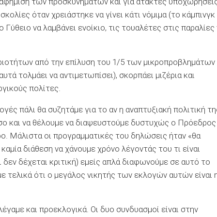
 διαφήμιση των προσκυνημάτων και για άτακτες υποχωρήσει
κολίες όταν χρειάστηκε να γίνει κάτι νόμιμα (το κάμπινγκ
το Γύθειο να λαμβάνει ενοίκιο, τις τουαλέτες στις παραλίες
τριοτήτων από την επίλυση του 1/5 των μικροπροβλημάτων
υτά τολμάει να αντιμετωπίσει), σκορπάει μιζέρια και
γικούς πολίτες.
γές πάλι θα συζητάμε για το αν η αναπτυξιακή πολιτική τη
όσο και να θέλουμε να διαψευστούμε δυστυχώς ο Πρόεδρος
ερο. Μάλιστα οι προγραμματικές του δηλώσεις ήταν «θα
αμία διάθεση να χάνουμε χρόνο λέγοντάς του τι είναι
ι δεν δέχεται κριτική) εμείς απλά διαφωνούμε σε αυτό το
ε τελικά ότι ο μεγάλος νικητής των εκλογών αυτών είναι 
έγαμε και προεκλογικά. Οι δυο συνδυασμοί είναι στην