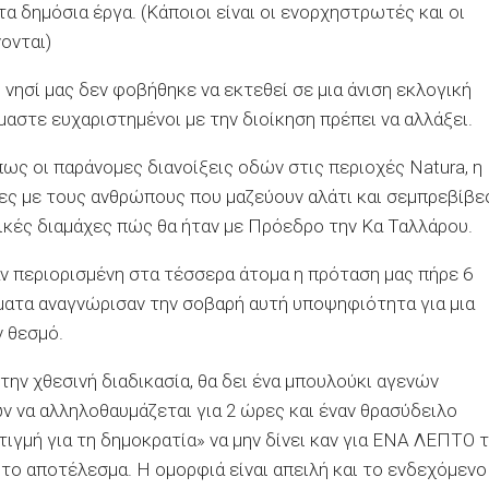
τα δημόσια έργα. (Κάποιοι είναι οι ενορχηστρωτές και οι
ονται)
 νησί μας δεν φοβήθηκε να εκτεθεί σε μια άνιση εκλογική
αστε ευχαριστημένοι με την διοίκηση πρέπει να αλλάξει.
ως οι παράνομες διανοίξεις οδών στις περιοχές Natura, η
χες με τους ανθρώπους που μαζεύουν αλάτι και σεμπρεβίβε
ικές διαμάχες πώς θα ήταν με Πρόεδρο την Κα Ταλλάρου.
αν περιορισμένη στα τέσσερα άτομα η πρόταση μας πήρε 6
ματα αναγνώρισαν την σοβαρή αυτή υποψηφιότητα για μια
 θεσμό.
 την χθεσινή διαδικασία, θα δει ένα μπουλούκι αγενών
 να αλληλοθαυμάζεται για 2 ώρες και έναν θρασύδειλο
ιγμή για τη δημοκρατία» να μην δίνει καν για ΕΝΑ ΛΕΠΤΟ 
 το αποτέλεσμα. Η ομορφιά είναι απειλή και το ενδεχόμενο