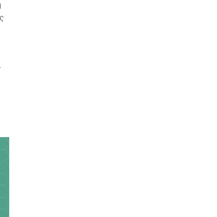
η
υς
ά