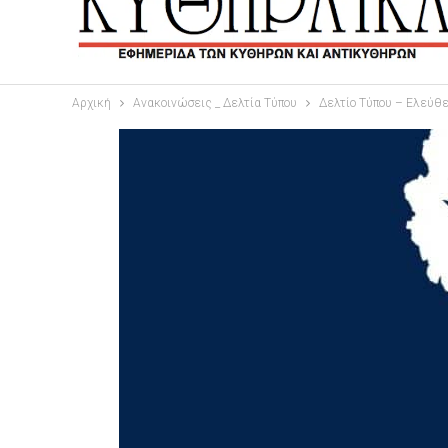
Αρχική
Ανακοινώσεις _ Δελτία Τύπου
Δελτίο Τύπου – Ελεύθε