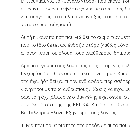
επίτευγμα), για το «μεγάλο ντόρο» που έκανε η
απέναντι σε «ανυπέρβλητες» γραφειοκρατικές δυσ
λειτουργήσει, το σπήλαιο να ανοίξει, το κτίριο σ
κατασκευαστούν, κλπ.).
Αυτή η ικανοποίηση που νιώθει το σώμα των με
που το ίδιο θέτει ως ένδοξο στόχο (καθώς μόνο α
απογοήτευση σε όλους τους ελεύθερους, δημιουρ
Άρα με σιγουριά σας λέμε πως στις επόμενες εκλο
Εγχωρίου βοήθησε ουσιαστικά το νησί μας. Και 
της έχει ήδη δείξει τι τον ενδιαφέρει περισσότ
κυνηγήσουμε τους ανθρώπους». Χωρίς να έχουμε κ
σωστό ή όχι (άλλωστε ο Βαγγέλης έχει δείξει ότ
μοντέλο διοίκησης της ΕΕΠΚΑ. Και διαπιστώνουμ
Κα.Ταλλάρου Ελένη. Εξηγούμε τους λόγους:
1. Με την υποψηφιότητα της απέδειξε αυτό που λ