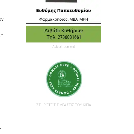
εν
κή
Advertisement
ΣΤΗΡΙΞΤΕ ΤΙΣ ΔΡΑΣΕΙΣ ΤΟΥ ΚΙΠΑ
ι