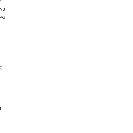
ς
 να
 να
ς
η