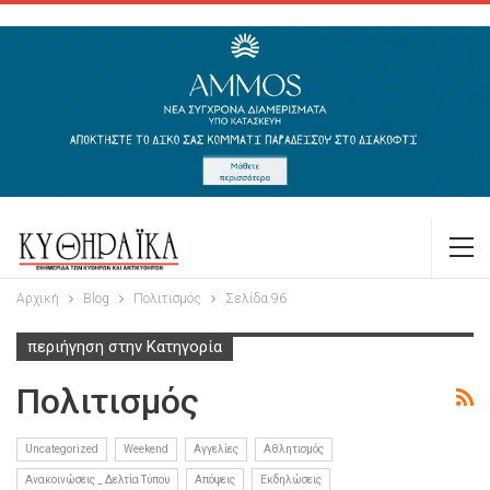
Αρχική
Blog
Πολιτισμός
Σελίδα 96
περιήγηση στην Κατηγορία
Πολιτισμός
Uncategorized
Weekend
Αγγελίες
Αθλητισμός
Ανακοινώσεις _ Δελτία Τύπου
Απόψεις
Εκδηλώσεις