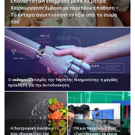
Επαναστατική επέμβαση μέσα σε μήτρα:
Χειρούργησαν έμβρυο με περίπλοκη πάθηση –
Τα έντερα αναπτύσσονταν έξω από το σώμα
του
Ο εκδημοκρατισμός της Τεχνητής Νοημοσύνης: η μεγάλη
πρόκληση για την Αυτοδιοίκηση
Η διατροφική συνήθεια
ΤΝ και Νευροεπιστήμη
που «θωρακίζει» τον
«ζωντάνεψαν» τα χέρια