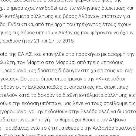
ρι σήμερα έχουν εκδοθεί από τις ελληνικές διωκτικές και
184 εντάλματα σύλληψης εις βάρος Αλβανών υπόπτων για
α. Ενδεικτικά, από την αρχή του τρέχοντος έτους έχουν
ληψης εις βάρος υπηκόων Αλβανίας που φέρονται να έχουν
 αριθμός ήταν 21 και 27 το 2016.
σία της ΕΛ.ΑΣ. και επανήλθε στο προσκήνιο με αφορμή την
ελιώτη, τον Μάρτιο στο Μαρούσι από τρεις υπηκόους
 οι φερόμενοι ως δράστες διέφυγαν στη χώρα τους και εις
γγελίες». Ωστόσο, όπως επεσήμαναν στην «Κ» αρμόδιοι
δοθούν στην Ελλάδα, καθώς οι δικαστικές και διωκτικές
κτελούν κατά το δοκούν τα διεθνή εντάλματα σύλληψης εις
ούμε την έκδοση υπόπτων, μας λένε να τους στείλουμε τις
γορούμενοι να μην εκδοθούν στην Ελλάδα αλλά να δικαστ
δια αστυνομική πηγή. Το θέμα έχει θέσει στον Αλβανό
ς Τσουβάλας, ενώ το ζήτημα έθεσε στην Αλβανίδα ομόλογό