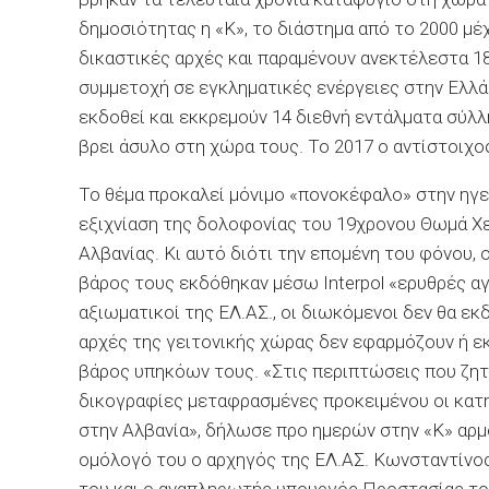
δημοσιότητας η «Κ», το διάστημα από το 2000 μέχ
δικαστικές αρχές και παραμένουν ανεκτέλεστα 
συμμετοχή σε εγκληματικές ενέργειες στην Ελλάδ
εκδοθεί και εκκρεμούν 14 διεθνή εντάλματα σύλ
βρει άσυλο στη χώρα τους. Το 2017 ο αντίστοιχος
Το θέμα προκαλεί μόνιμο «πονοκέφαλο» στην ηγε
εξιχνίαση της δολοφονίας του 19χρονου Θωμά Χ
Αλβανίας. Κι αυτό διότι την επομένη του φόνου,
βάρος τους εκδόθηκαν μέσω Interpol «ερυθρές α
αξιωματικοί της ΕΛ.ΑΣ., οι διωκόμενοι δεν θα εκ
αρχές της γειτονικής χώρας δεν εφαρμόζουν ή ε
βάρος υπηκόων τους. «Στις περιπτώσεις που ζητ
δικογραφίες μεταφρασμένες προκειμένου οι κατη
στην Αλβανία», δήλωσε προ ημερών στην «Κ» αρμό
ομόλογό του ο αρχηγός της ΕΛ.ΑΣ. Κωνσταντίνο