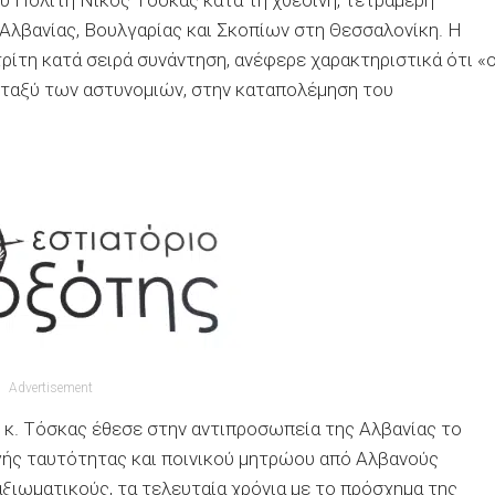
υ Πολίτη Νίκος Τόσκας κατά τη χθεσινή, τετραμερή
λβανίας, Βουλγαρίας και Σκοπίων στη Θεσσαλονίκη. Η
ρίτη κατά σειρά συνάντηση, ανέφερε χαρακτηριστικά ότι «ο
εταξύ των αστυνομιών, στην καταπολέμηση του
Advertisement
 κ. Τόσκας έθεσε στην αντιπροσωπεία της Αλβανίας το
ής ταυτότητας και ποινικού μητρώου από Αλβανούς
αξιωματικούς, τα τελευταία χρόνια με το πρόσχημα της