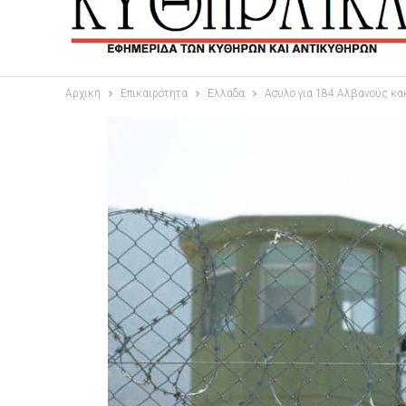
Αρχική
Επικαιρότητα
Ελλάδα
Ασυλο για 184 Αλβανούς κα