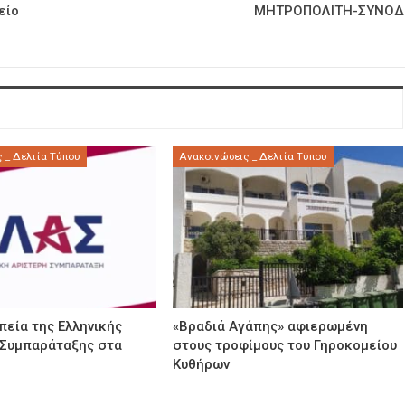
είο
ΜΗΤΡΟΠΟΛΙΤΗ-ΣΥΝΟΔ
 _ Δελτία Τύπου
Ανακοινώσεις _ Δελτία Τύπου
εία της Ελληνικής
«Βραδιά Αγάπης» αφιερωμένη
 Συμπαράταξης στα
στους τροφίμους του Γηροκομείου
Κυθήρων