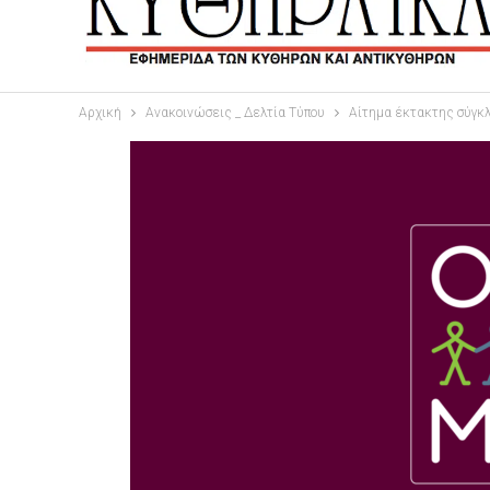
Αρχική
Ανακοινώσεις _ Δελτία Τύπου
Αίτημα έκτακτης σύγκ