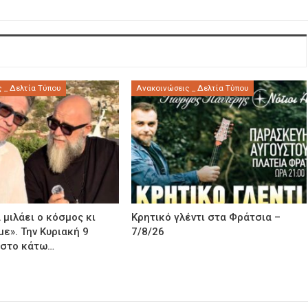
 _ Δελτία Τύπου
Ανακοινώσεις _ Δελτία Τύπου
 μιλάει ο κόσμος κι
Κρητικό γλέντι στα Φράτσια –
με». Την Κυριακή 9
7/8/26
 στο κάτω…