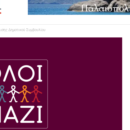
λισης Δημοτικού Συμβουλίου