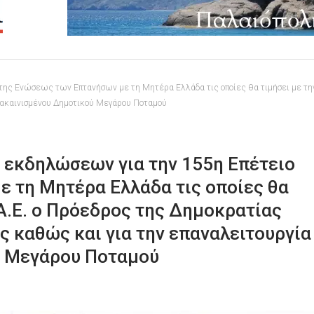
ης Ενώσεως των Επτανήσων με τη Μητέρα Ελλάδα τις οποίες θα τιμήσει με την 
νακαινισμένου Δημοτικού Μεγάρου Ποταμού
 εκδηλώσεων για την 155η Επέτειο
 τη Μητέρα Ελλάδα τις οποίες θα
 Α.Ε. ο Πρόεδρος της Δημοκρατίας
 καθώς και για την επαναλειτουργία
ύ Μεγάρου Ποταμού