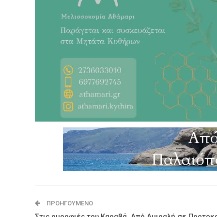
ΠΡΟΗΓΟΎΜΕΝΟ
Στις ομορφιές του Καραβά. Από Αμιραλή σε Πορτοκα