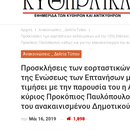
Αρχική
Ανακοινώσεις _ Δελτία Τύπου
Προσκλήσεις των εορταστικών εκδηλώσεων για την 155η Επέτειο τ
Προκόπιος Παυλόπουλος καθώς και για την επαναλειτουργία του α
Ανακοινώσεις _ Δελτία Τύπου
Προσκλήσεις των εορταστικών
της Ενώσεως των Επτανήσων με
τιμήσει με την παρουσία του η
κύριος Προκόπιος Παυλόπουλος
του ανακαινισμένου Δημοτικο
την
Μάι 16, 2019
1,898