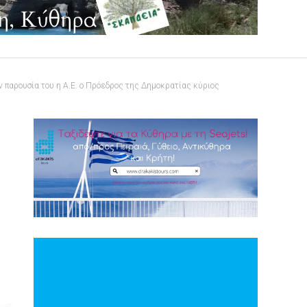
παρουσία του η Α.Ε. ο Πρόεδρος της Δημοκρατίας κύριος