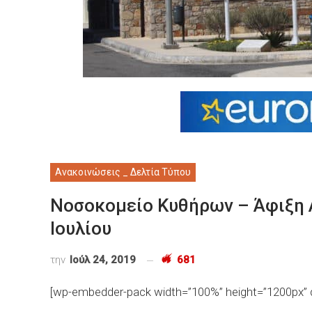
Ανακοινώσεις _ Δελτία Τύπου
Νοσoκομείο Kυθήρων – Άφιξη 
Ιουλίου
την
Ιούλ 24, 2019
681
[wp-embedder-pack width=”100%” height=”1200px” d