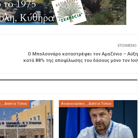
ΕΠΌΜΕΝΟ
Ο Μπολσονάρο καταστρέφει τον Αμαζόνιο – Αύξ
κατά 88% της αποψίλωσης του δάσους μόνο τον Ιού
 _ Δελτία Τύπου
Ανακοινώσεις _ Δελτία Τύπου