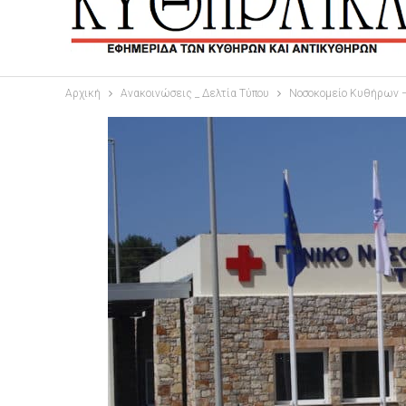
Αρχική
Ανακοινώσεις _ Δελτία Τύπου
Νοσoκομείο Kυθήρων – 