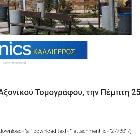
Advertisement
Αξονικού Τομογράφου, την Πέμπτη 2
ownload=”all” download-text=”” attachment_id=”27788″ /]