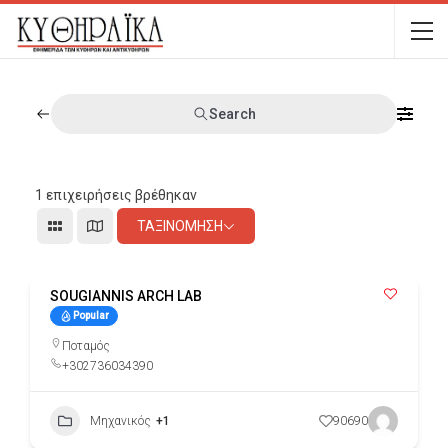
Search
1
επιχειρήσεις βρέθηκαν
ΤΑΞΙΝΌΜΗΣΗ
SOUGIANNIS ARCH LAB
Popular
Ποταμός
+302736034390
Μηχανικός
+1
90690