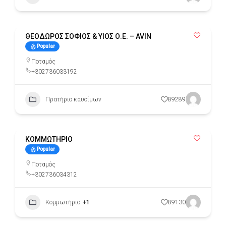
ΘΕΟΔΩΡΟΣ ΣΟΦΙΟΣ & ΥΙΟΣ Ο.Ε. – AVIN
Popular
Ποταμός
+302736033192
Πρατήριο καυσίμων
89289
ΚΟΜΜΩΤΗΡΙΟ
Popular
Ποταμός
+302736034312
Κομμωτήριο
+1
89130