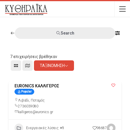
Search
7
επιχειρήσεις βρέθηκαν
ΤΑΞΙΝΌΜΗΣΗ
EURONICS ΚΑΛΛΙΓΕΡΟΣ
Popular
Λιβάδι
,
Ποταμός
2736039080
kalligeros@euronics.gr
Ενεργειακές λύσεις
+1
98687