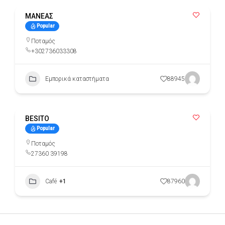
ΜΑΝΕΑΣ
Popular
Ποταμός
+302736033308
Εμπορικά καταστήματα
88945
BESITO
Popular
Ποταμός
27360 39198
Café
+1
87960