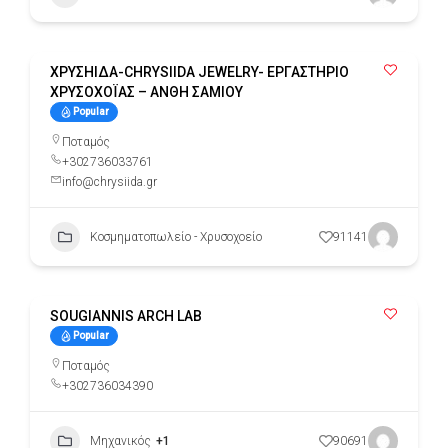
ΧΡΥΣΗΙΔΑ-CHRYSIIDA JEWELRY- ΕΡΓΑΣΤΗΡΙΟ
ΧΡΥΣΟΧΟΪΑΣ – ΑΝΘΗ ΣΑΜΙΟΥ
Popular
Ποταμός
+302736033761
info@chrysiida.gr
Κοσμηματοπωλείο - Χρυσοχοείο
91141
SOUGIANNIS ARCH LAB
Popular
Ποταμός
+302736034390
Μηχανικός
+1
90691