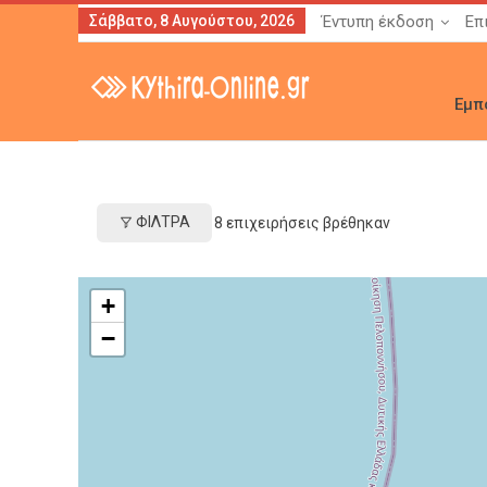
Σάββατο, 8 Αυγούστου, 2026
Έντυπη έκδοση
Επ
Εμπ
ΦΊΛΤΡΑ
8
επιχειρήσεις βρέθηκαν
+
−