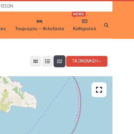
ΡΗΣΕΩΝ
NEWS
ίες
Τουρισμός – Φιλοξενία
Κυθηραϊκά
ΤΑΞΙΝΌΜΗΣΗ