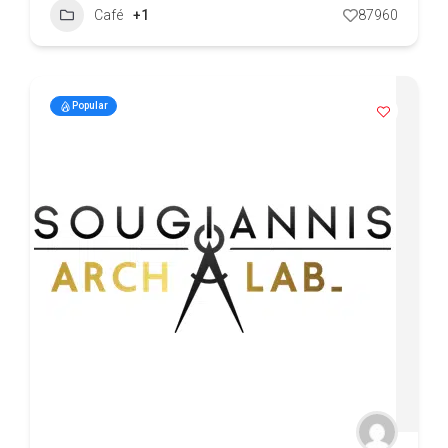
Café
+1
87960
Popular