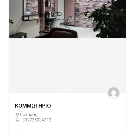
ΚΟΜΜΩΤΗΡΙΟ
Ποταμός
+302736034312