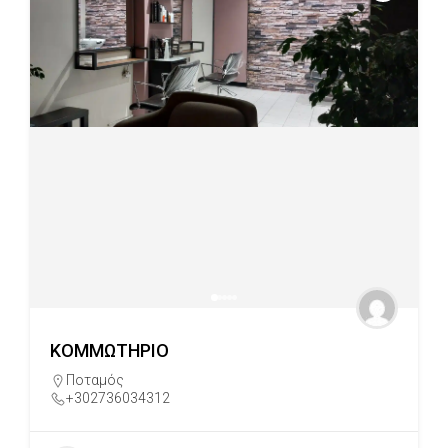
ΚΟΜΜΩΤΗΡΙΟ
Ποταμός
+302736034312