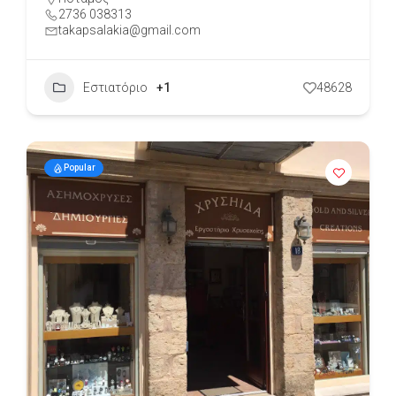
2736 038313
takapsalakia@gmail.com
Εστιατόριο
+1
48628
Popular