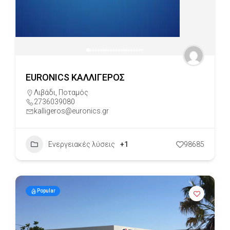
EURONICS ΚΑΛΛΙΓΕΡΟΣ
Λιβάδι
,
Ποταμός
2736039080
kalligeros@euronics.gr
Ενεργειακές λύσεις
+1
98685
Popular