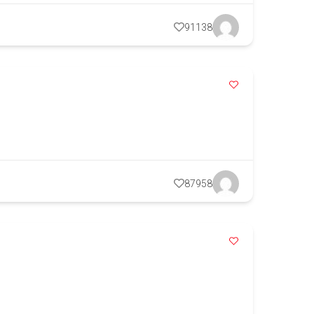
91138
87958