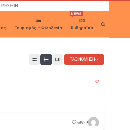
ΕΙΡΗΣΕΩΝ
NEWS
ίες
Τουρισμός – Φιλοξενία
Κυθηραϊκά
ΤΑΞΙΝΌΜΗΣΗ
88939