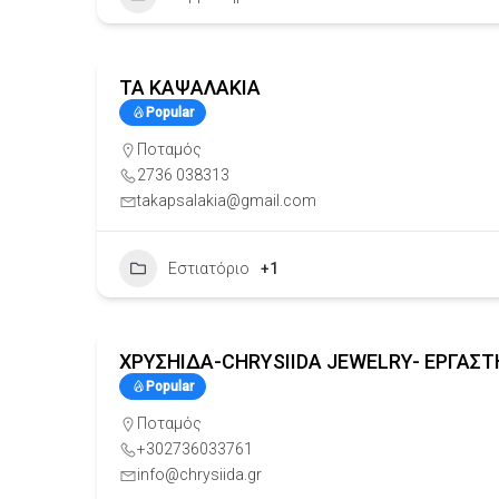
ΤΑ ΚΑΨΑΛΑΚΙΑ
Popular
Ποταμός
2736 038313
takapsalakia@gmail.com
Εστιατόριο
+1
ΧΡΥΣΗΙΔΑ-CHRYSIIDA JEWELRY- ΕΡΓΑΣΤ
Popular
Ποταμός
+302736033761
info@chrysiida.gr