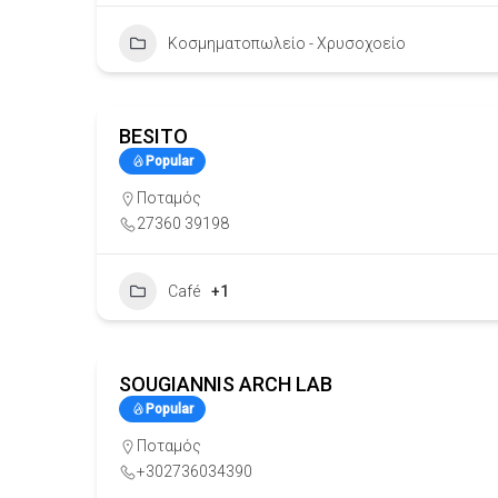
Κοσμηματοπωλείο - Χρυσοχοείο
BESITO
Popular
Ποταμός
27360 39198
Café
+1
SOUGIANNIS ARCH LAB
Popular
Ποταμός
+302736034390