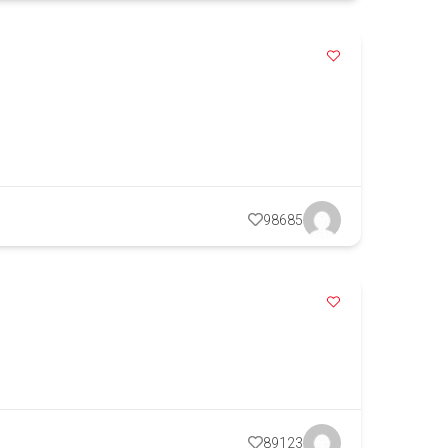
98685
89123