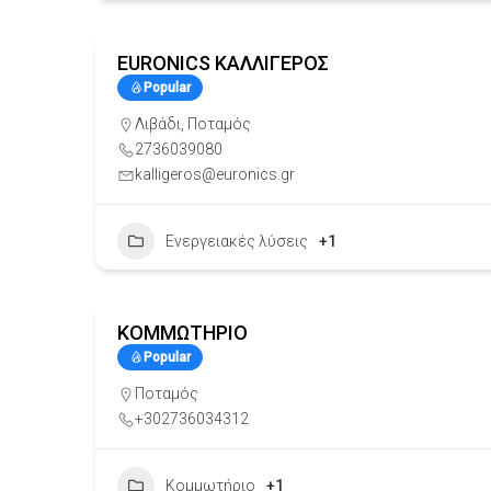
EURONICS ΚΑΛΛΙΓΕΡΟΣ
Popular
Λιβάδι
,
Ποταμός
2736039080
kalligeros@euronics.gr
Ενεργειακές λύσεις
+1
ΚΟΜΜΩΤΗΡΙΟ
Popular
Ποταμός
+302736034312
Κομμωτήριο
+1