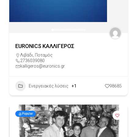
EURONICS ΚΑΛΛΙΓΕΡΟΣ
Λιβάδι
,
Ποταμός
2736039080
kalligeros@euronics.gr
Ενεργειακές λύσεις
+1
98685
Popular