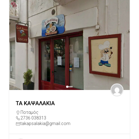
ΤΑ ΚΑΨΑΛΑΚΙΑ
Ποταμός
2736 038313
takapsalakia@gmail.com