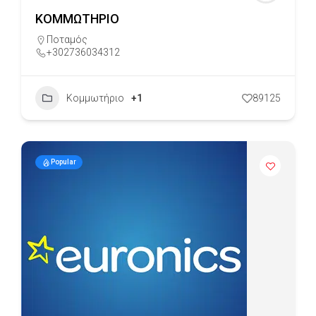
ΚΟΜΜΩΤΗΡΙΟ
Ποταμός
+302736034312
Κομμωτήριο
+1
89125
Popular